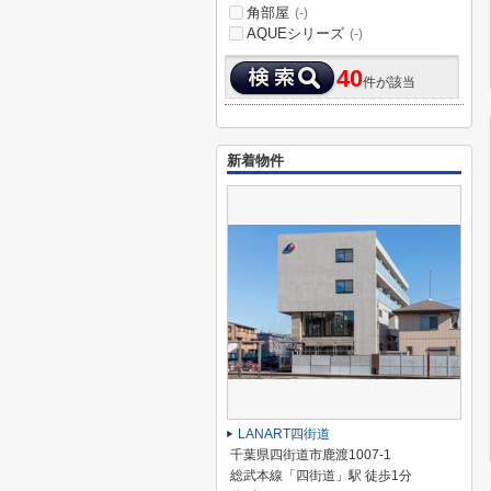
角部屋
(-)
AQUEシリーズ
(-)
40
件が該当
新着物件
LANART四街道
千葉県四街道市鹿渡1007-1
総武本線「四街道」駅 徒歩1分