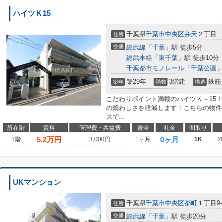
ハイツＫ15
千葉県
千葉市中央区
弁天
２丁目
住所
交通
総武線
「
千葉
」駅 徒歩5分
総武本線
「
東千葉
」駅 徒歩10分
千葉都市モノレール
「
千葉公園
」
築29年
3階建
鉄筋
築年
階数
構造
こだわりポイント満載のハイツＫ－15
の煩わしさを軽減します！こちらの物件
スで...
所在階
賃料
管理費・共益費
敷金
礼金
間取り
5.2
万円
0ヶ月
1階
3,000円
1ヶ月
1K
2
UKマンション
千葉県
千葉市中央区
都町
１丁目9-
住所
交通
総武線
「
千葉
」駅 徒歩20分