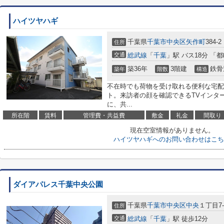
ハイツヤハギ
千葉県
千葉市中央区
矢作町
384-2
住所
交通
総武線
「
千葉
」駅 バス18分 「
築36年
3階建
鉄骨
築年
階数
構造
不在時でも荷物を受け取れる便利な宅配
ト。来訪者の顔を確認できるTVインタ
に、共...
所在階
賃料
管理費・共益費
敷金
礼金
間取り
現在空室情報がありません。
ハイツヤハギへのお問い合わせはこち
ダイアパレス千葉中央公園
千葉県
千葉市中央区
中央
１丁目7-
住所
交通
総武線
「
千葉
」駅 徒歩12分