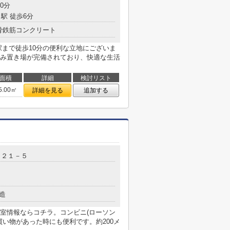
0分
駅 徒歩6分
骨鉄筋コンクリート
駅まで徒歩10分の便利な立地にございま
み置き場が完備されており、快適な生活
面積
詳細
検討リスト
5.00㎡
詳細を見る
追加する
目２１－５
造
室情報ならコチラ。コンビニ(ローソン
な買い物があった時にも便利です。約200メ