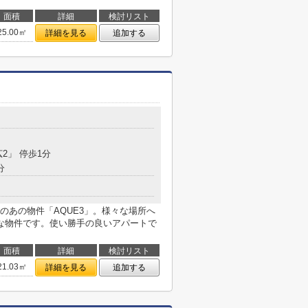
面積
詳細
検討リスト
25.00㎡
詳細を見る
追加する
広2」 停歩1分
分
のあの物件「AQUE3」。様々な場所へ
な物件です。使い勝手の良いアパートで
面積
詳細
検討リスト
21.03㎡
詳細を見る
追加する