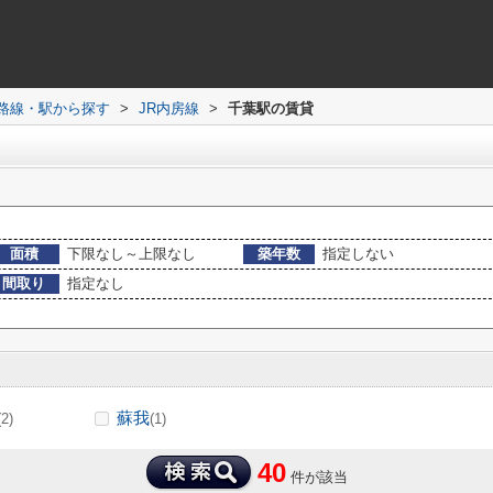
)路線・駅から探す
>
JR内房線
>
千葉駅の賃貸
面積
下限なし～上限なし
築年数
指定しない
間取り
指定なし
蘇我
(2)
(1)
40
件が該当