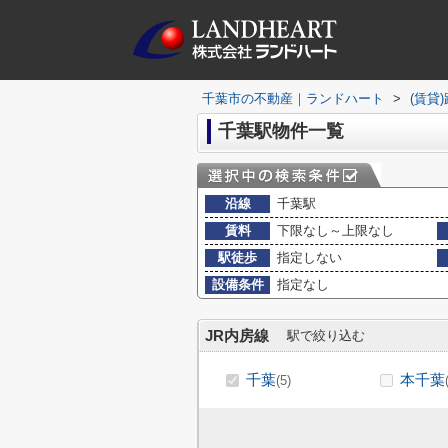
千葉市の不動産｜ランドハート
>
(賃貸
千葉駅物件一覧
沿線
千葉駅
賃料
下限なし～上限なし
駅徒歩
指定しない
設備条件
指定なし
JR内房線
駅で絞り込む
千葉
本千葉
(5)