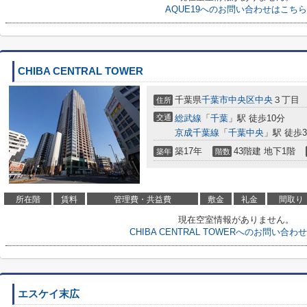
AQUE19へのお問い合わせはこちら
CHIBA CENTRAL TOWER
千葉県
千葉市中央区
中央
３丁目
住所
交通
総武線
「
千葉
」駅 徒歩10分
京成千葉線
「
千葉中央
」駅 徒歩
築17年
43階建 地下1階
築年
階数
所在階
賃料
管理費・共益費
敷金
礼金
間取り
現在空室情報がありません。
CHIBA CENTRAL TOWERへのお問い合
エスケイ末広