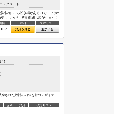
コンクリート
敷地内にごみ置き場があるので、ごみ出
が近くにあり、移動範囲も広がります！
面積
詳細
検討リスト
.16㎡
詳細を見る
追加する
-17
分
と洗練された設計の内装を持つデザイナー
面積
詳細
検討リスト