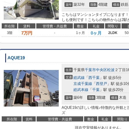
築32年
4階建
鉄筋
築年
階数
構造
こちらはマンションタイプになります！
しも便利です！こちらの物件からは2駅
所在階
賃料
管理費・共益費
敷金
礼金
間取り
7
万円
0ヶ月
3階
-
1ヶ月
2LDK
50
AQUE19
千葉県
千葉市中央区
松波
２丁目16
住所
交通
総武線
「
西千葉
」駅 徒歩5分
京成千葉線
「
西登戸
」駅 徒歩10
総武本線
「
千葉
」駅 徒歩20分
築6年
3階建
木造
築年
階数
構造
AQUE19の詳しい情報♪特徴的な外観
ズ
所在階
賃料
管理費・共益費
敷金
礼金
間取り
現在空室情報がありません。