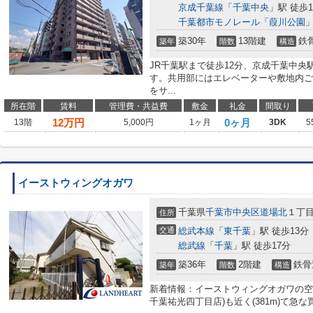
京成千葉線
「
千葉中央
」駅 徒歩1
千葉都市モノレール
「
葭川公園
」
築30年
13階建
鉄
築年
階数
構造
JR千葉駅まで徒歩12分、京成千葉中央
す。共用部にはエレベーターや敷地内ご
をサ...
所在階
賃料
管理費・共益費
敷金
礼金
間取り
12
万円
0ヶ月
13階
5,000円
1ヶ月
3DK
5
イーストウィングオガワ
千葉県
千葉市中央区
道場北
１丁
住所
交通
総武本線
「
東千葉
」駅 徒歩13分
総武線
「
千葉
」駅 徒歩17分
築36年
2階建
鉄骨
築年
階数
構造
新着情報：イーストウィングオガワの空
千葉祐光四丁目店)も近く(381m)て急