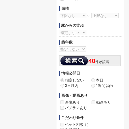
面積
～
駅からの徒歩
築年数
40
件が該当
情報公開日
指定しない
本日
3日以内
1週間以内
画像・動画あり
画像あり
動画あり
パノラマあり
こだわり条件
ペット相談
(-)