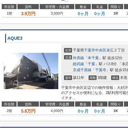
ー...
所在階
賃料
管理費・共益費
敷金
礼金
間取り
3.9
万円
0ヶ月
0ヶ月
1階
3,000円
1R
AQUE3
千葉県
千葉市中央区
末広
２丁目
住所
交通
外房線
「
本千葉
」駅 徒歩12分
総武線
「
千葉
」駅 バス8分 「末
京成千原線
「
千葉寺
」駅 徒歩15
築11年
3階建
木造
築年
階数
構造
千葉市中央区近辺での物件情報：大好評
のアクセスが便利になる、2駅利用可能
イチオ...
所在階
賃料
管理費・共益費
敷金
礼金
間取り
5.8
万円
0ヶ月
0ヶ月
2階
4,000円
1K