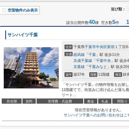
並び順：
空室物件のみ表示
40
5
1-
該当公開件数
棟 空き数
件
サンハイツ千葉
千葉県
千葉市中央区
新宿
１丁目8-
住所
交通
総武線
「
千葉
」駅 徒歩11分
京成千葉線
「
千葉中央
」駅 徒歩
京葉線
「
千葉みなと
」駅 徒歩20
築37年
11階建
鉄
築年
階数
構造
「サンハイツ千葉」の物件情報をお探し
11階建てで、街並みに溶け込んだ落ち
リート...
所在階
賃料
管理費・共益費
敷金
礼金
間取り
現在空室情報がありません。
サンハイツ千葉へのお問い合わせはこ