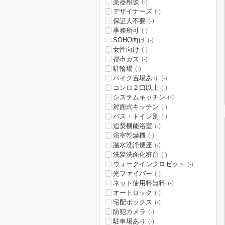
楽器相談
(-)
デザイナーズ
(-)
保証人不要
(-)
事務所可
(-)
SOHO向け
(-)
女性向け
(-)
都市ガス
(-)
駐輪場
(-)
バイク置場あり
(-)
コンロ２口以上
(-)
システムキッチン
(-)
対面式キッチン
(-)
バス・トイレ別
(-)
追焚機能浴室
(-)
浴室乾燥機
(-)
温水洗浄便座
(-)
洗髪洗面化粧台
(-)
ウォークインクロゼット
(-)
光ファイバー
(-)
ネット使用料無料
(-)
オートロック
(-)
宅配ボックス
(-)
防犯カメラ
(-)
駐車場あり
(-)