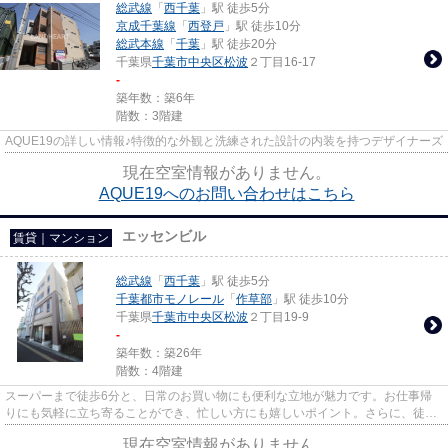
総武線
「
西千葉
」駅 徒歩5分
京成千葉線
「
西登戸
」駅 徒歩10分
総武本線
「
千葉
」駅 徒歩20分
千葉県
千葉市中央区
松波
２丁目16-17
-
築年数：築6年
階数：3階建
AQUE19の詳しい情報♪特徴的な外観と洗練された設計の内装を持つデザイナーズ
現在空室情報がありません。
AQUE19へのお問い合わせはこちら
エッセンビル
賃貸｜マンション
総武線
「
西千葉
」駅 徒歩5分
千葉都市モノレール
「
作草部
」駅 徒歩10分
千葉県
千葉市中央区
松波
２丁目19-9
-
築年数：築26年
階数：4階建
スーパーまで徒歩6分と、日常のお買い物にも便利な立地が魅力です。お仕事帰
りにも気軽に立ち寄ることができ、忙しい方にも嬉しいポイント。さらに、徒歩
圏内に2駅利用可能で、行き先...
現在空室情報がありません。