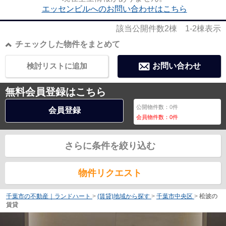
エッセンビルへのお問い合わせはこちら
該当公開件数
2
棟
1-2
棟表示
チェックした物件をまとめて
検討リストに追加
お問い合わせ
無料会員登録はこちら
公開物件数：
0
件
会員登録
会員物件数：
0
件
さらに条件を絞り込む
物件リクエスト
千葉市の不動産｜ランドハート
>
(賃貸)地域から探す
>
千葉市中央区
>
松波の
賃貸