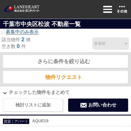
千葉市中央区松波 不動産一覧
募集中のみ表示
2
該当物件
棟
0
空き数
件
さらに条件を絞り込む
物件リクエスト
チェックした物件をまとめて
検討リストに追加
お問い合わせ
AQUE19
賃貸｜アパート