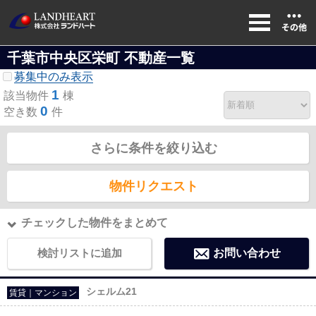
千葉市中央区栄町 不動産一覧
募集中のみ表示
1
該当物件
棟
0
空き数
件
さらに条件を絞り込む
物件リクエスト
チェックした物件をまとめて
検討リストに追加
お問い合わせ
シェルム21
賃貸｜マンション