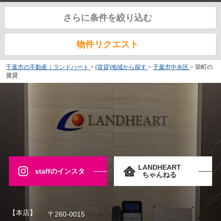
さらに条件を絞り込む
物件リクエスト
千葉市の不動産｜ランドハート
>
(賃貸)地域から探す
>
千葉市中央区
>
栄町の
賃貸
LANDHEART
staffのインスタ
ちゃんねる
【本店】
〒260-0015