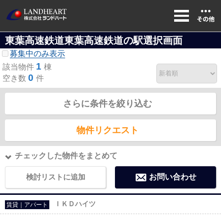
東葉高速鉄道東葉高速鉄道の駅選択画面
募集中のみ表示
1
該当物件
棟
0
空き数
件
さらに条件を絞り込む
物件リクエスト
チェックした物件をまとめて
検討リストに追加
お問い合わせ
ＩＫＤハイツ
賃貸｜アパート