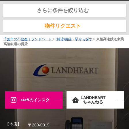
さらに条件を絞り込む
物件リクエスト
千葉市の不動産｜ランドハート
>
(賃貸)路線・駅から探す
>
東葉高速鉄道東葉
高速鉄道の賃貸
LANDHEART
staffのインスタ
ちゃんねる
【本店】
〒260-0015