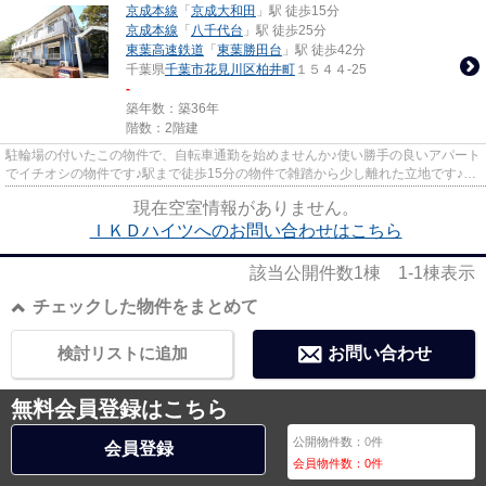
京成本線
「
京成大和田
」駅 徒歩15分
京成本線
「
八千代台
」駅 徒歩25分
東葉高速鉄道
「
東葉勝田台
」駅 徒歩42分
千葉県
千葉市花見川区
柏井町
１５４４-25
-
築年数：築36年
階数：2階建
駐輪場の付いたこの物件で、自転車通勤を始めませんか♪使い勝手の良いアパート
でイチオシの物件です♪駅まで徒歩15分の物件で雑踏から少し離れた立地です♪エ
アコンが嬉しい、過ごしやす...
現在空室情報がありません。
ＩＫＤハイツへのお問い合わせはこちら
該当公開件数
1
棟
1-1
棟表示
チェックした物件をまとめて
検討リストに追加
お問い合わせ
無料会員登録はこちら
公開物件数：
0
件
会員登録
会員物件数：
0
件