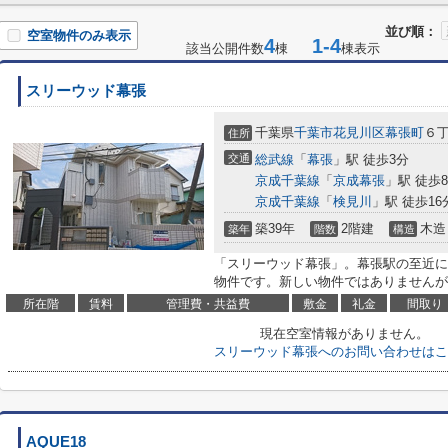
並び順：
空室物件のみ表示
4
1-4
該当公開件数
棟
棟表示
スリーウッド幕張
千葉県
千葉市花見川区
幕張町
６
住所
交通
総武線
「
幕張
」駅 徒歩3分
京成千葉線
「
京成幕張
」駅 徒歩
京成千葉線
「
検見川
」駅 徒歩16
築39年
2階建
木造
築年
階数
構造
「スリーウッド幕張」。幕張駅の至近に
物件です。新しい物件ではありませんが
所在階
賃料
管理費・共益費
敷金
礼金
間取り
現在空室情報がありません。
スリーウッド幕張へのお問い合わせはこ
AQUE18