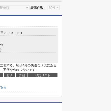
表示件数：
丁目３００－２１
8分
分
立地する、徒歩4分の快適な環境にある
、不便な点は少ないです。
面積
詳細
検討リスト
ちら