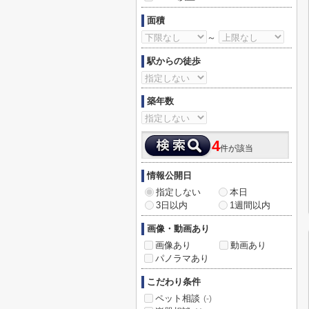
面積
～
駅からの徒歩
築年数
4
件が該当
情報公開日
指定しない
本日
3日以内
1週間以内
画像・動画あり
画像あり
動画あり
パノラマあり
こだわり条件
ペット相談
(-)