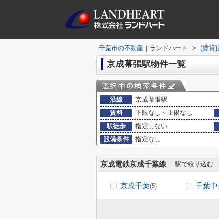
千葉市の不動産｜ランドハート
>
(賃貸
京成幕張駅物件一覧
沿線
京成幕張駅
賃料
下限なし～上限なし
駅徒歩
指定しない
設備条件
指定なし
京成電鉄京成千葉線
駅で絞り込む
京成千葉
千葉中
(5)