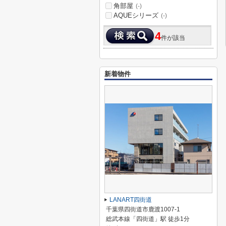
角部屋
(-)
AQUEシリーズ
(-)
4
件が該当
新着物件
LANART四街道
千葉県四街道市鹿渡1007-1
総武本線「四街道」駅 徒歩1分