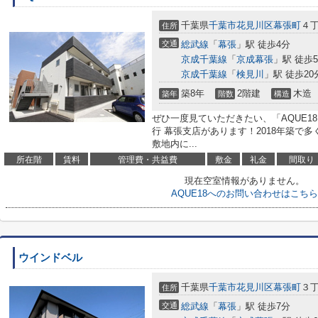
千葉県
千葉市花見川区
幕張町
４
住所
交通
総武線
「
幕張
」駅 徒歩4分
京成千葉線
「
京成幕張
」駅 徒歩
京成千葉線
「
検見川
」駅 徒歩20
築8年
2階建
木造
築年
階数
構造
ぜひ一度見ていただきたい、「AQUE1
行 幕張支店があります！2018年築で
敷地内に...
所在階
賃料
管理費・共益費
敷金
礼金
間取り
現在空室情報がありません。
AQUE18へのお問い合わせはこちら
ウインドベル
千葉県
千葉市花見川区
幕張町
３
住所
交通
総武線
「
幕張
」駅 徒歩7分