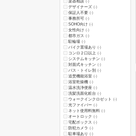
楽器相談
(-)
デザイナーズ
(-)
保証人不要
(-)
事務所可
(-)
SOHO向け
(-)
女性向け
(-)
都市ガス
(-)
駐輪場
(-)
バイク置場あり
(-)
コンロ２口以上
(-)
システムキッチン
(-)
対面式キッチン
(-)
バス・トイレ別
(-)
追焚機能浴室
(-)
浴室乾燥機
(-)
温水洗浄便座
(-)
洗髪洗面化粧台
(-)
ウォークインクロゼット
(-)
光ファイバー
(-)
ネット使用料無料
(-)
オートロック
(-)
宅配ボックス
(-)
防犯カメラ
(-)
駐車場あり
(-)