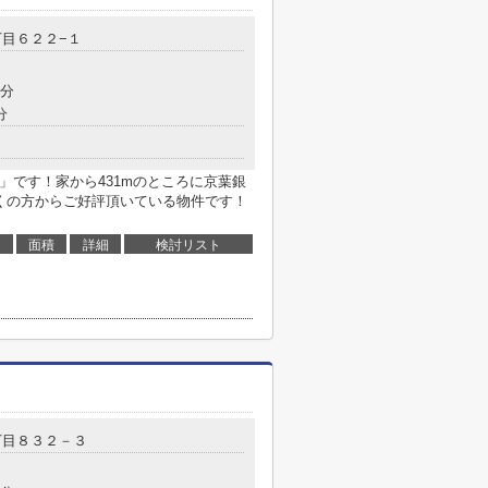
丁目６２２−１
5分
分
8」です！家から431mのところに京葉銀
多くの方からご好評頂いている物件です！
面積
詳細
検討リスト
丁目８３２－３