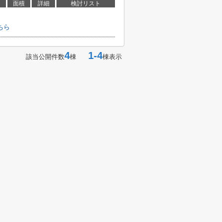
面積
詳細
検討リスト
ちら
4
1-4
該当公開件数
棟
棟表示