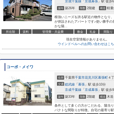
京成千葉線
「
京成幕張
」駅 徒歩
築26年
2階建
軽量
築年
階数
構造
根強いニーズを誇る駅近の物件となり、
が併設されたアパートです♪使い勝手の
かな陽...
所在階
賃料
管理費・共益費
敷金
礼金
間取り
現在空室情報がありません。
ウインドベルへのお問い合わせはこち
コーポ・メイワ
千葉県
千葉市花見川区
幕張町
４
住所
交通
総武線
「
幕張
」駅 徒歩10分
京成千葉線
「
京成幕張
」駅 徒歩
築33年
2階建
木造
築年
階数
構造
条件として多くの方がこだわる、陽当り
パクトな間取りが特徴。自宅の最寄り駅