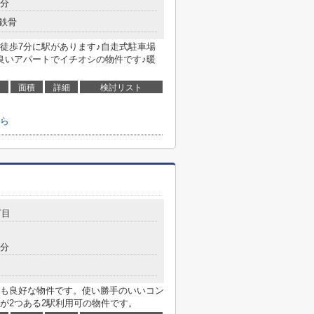
6分
鉄骨
徒歩7分に駅があります♪自走式駐車場
良いアパートでイチオシの物件です♪暖
面積
詳細
検討リスト
ら
丁目
9分
も良好な物件です。使い勝手のいいコン
が2つある2駅利用可の物件です。