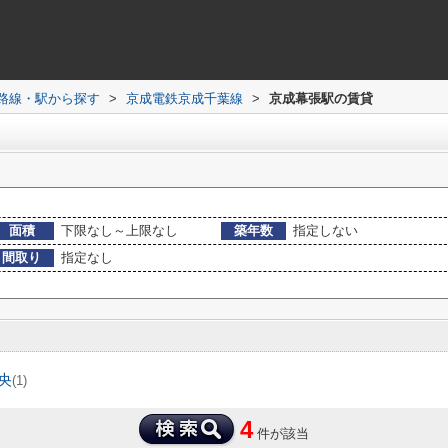
)路線・駅から探す
>
京成電鉄京成千葉線
>
京成幕張駅の賃貸
面積
下限なし～上限なし
築年数
指定しない
間取り
指定なし
央
(1)
4
件が該当