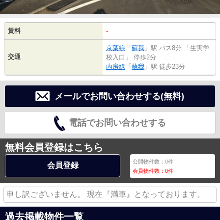
賃料
-
京葉線
「
蘇我
」駅 バス8分 「生実学
交通
校入口」 停歩2分
内房線
「
蘇我
」駅 徒歩23分
メールでお問い合わせする(無料)
電話でお問い合わせする
無料会員登録はこちら
公開物件数：
0
件
会員登録
会員物件数：
0
件
申し訳ございません。 現在『満車』となっております。
過去掲載物件一覧