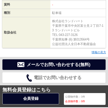
賃料
-
種別
駐車場
株式会社ランドハート
千葉県千葉市中央区富士見２丁目7-1
3 ランドハートビル
取扱会社
TEL:043-227-3126
千葉県知事 (6) 第013564号
公益社団法人全日本不動産協会
情報の見方
メールでお問い合わせする(無料)
電話でお問い合わせする
無料会員登録はこちら
公開物件数：
0
件
会員登録
会員物件数：
0
件