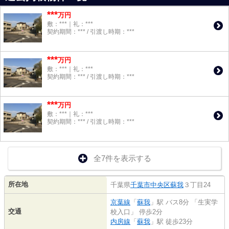
***
万円
敷：***｜礼：***
契約期間：*** / 引渡し時期：***
***
万円
敷：***｜礼：***
契約期間：*** / 引渡し時期：***
***
万円
敷：***｜礼：***
契約期間：*** / 引渡し時期：***
全7件を表示する
所在地
千葉県
千葉市中央区
蘇我
３丁目24
京葉線
「
蘇我
」駅 バス8分 「生実学
交通
校入口」 停歩2分
内房線
「
蘇我
」駅 徒歩23分