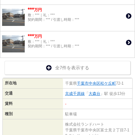
***
万円
敷：***｜礼：***
契約期間：*** / 引渡し時期：***
***
万円
敷：***｜礼：***
契約期間：*** / 引渡し時期：***
全7件を表示する
所在地
千葉県
千葉市中央区
松ケ丘町
72-1
交通
京成千原線
「
大森台
」駅 徒歩13分
賃料
-
種別
駐車場
株式会社ランドハート
千葉県千葉市中央区富士見２丁目7-1