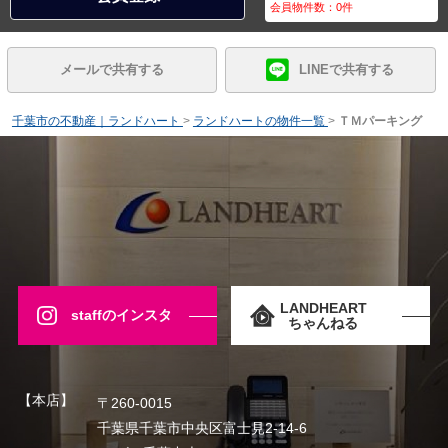
会員物件数：
0
件
メールで共有する
LINEで共有する
千葉市の不動産｜ランドハート
>
ランドハートの物件一覧
>
ＴＭパーキング
LANDHEART
staffのインスタ
ちゃんねる
【本店】
〒260-0015
千葉県千葉市中央区富士見2-14-6