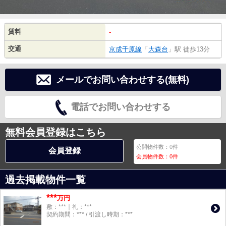
賃料
-
交通
京成千原線
「
大森台
」駅 徒歩13分
メールでお問い合わせする(無料)
電話でお問い合わせする
無料会員登録はこちら
公開物件数：
0
件
会員登録
会員物件数：
0
件
過去掲載物件一覧
***
万円
敷：***｜礼：***
契約期間：*** / 引渡し時期：***