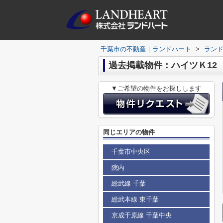
千葉市の不動産｜ランドハート
>
ラン
過去掲載物件：ハイツＫ12
▼ご希望の物件をお探しします
同じエリアの物件
千葉市中央区
院内
総武線 千葉
総武本線 東千葉
京成千原線 千葉中央