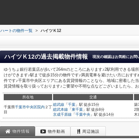
ドハートの物件一覧
>
ハイツＫ12
ハイツＫ12
の過去掲載物件情報
現況の確認はお気軽にお問
ゆうちょ銀行若葉店が歩いて264mのところにあります♪2駅利用できる場
けができます♪駅まで徒歩15分の物件です♪満員電車を避けたい方におす
件です♪千葉市中央区エリアにある賃貸情報のことなら、地域に密着した当
賃貸情報を取り扱っております♪ご要望や不明な点などございましたら、お
所在地
交通
総武線
「
千葉
」駅 徒歩15分
築
千葉県
千葉市中央区
院内
２丁
総武本線
「
東千葉
」駅 徒歩8分
2
目
京成千原線
「
千葉中央
」駅 徒歩14分
木
物件情報
物件動画
周辺施設