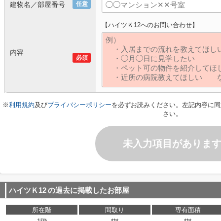
建物名／部屋番号
任意
【ハイツＫ12へのお問い合わせ】
内容
必須
※
利用規約
及び
プライバシーポリシー
を必ずお読みください。左記内容に同
さい。
未入力項目がありま
ハイツＫ12
の過去に掲載したお部屋
所在階
間取り
専有面積