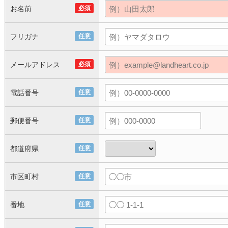
お名前
必須
フリガナ
任意
メールアドレス
必須
電話番号
任意
郵便番号
任意
都道府県
任意
市区町村
任意
番地
任意