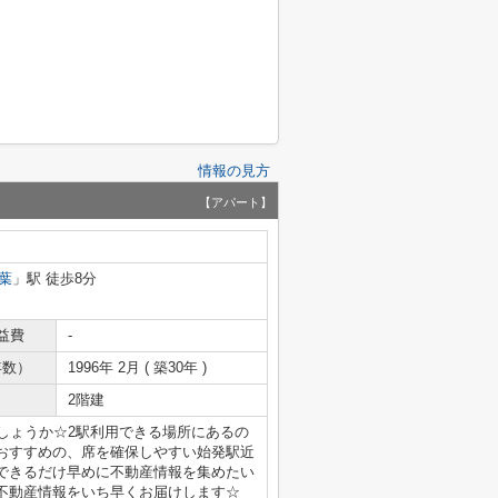
情報の見方
【アパート】
葉
」駅 徒歩8分
益費
-
年数）
1996年 2月 ( 築30年 )
2階建
しょうか☆2駅利用できる場所にあるの
おすすめの、席を確保しやすい始発駅近
できるだけ早めに不動産情報を集めたい
不動産情報をいち早くお届けします☆