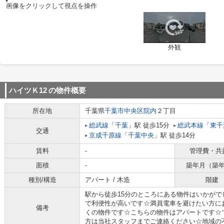
画像をクリックして視点を操作
外観
ハイツＫ12
の物件概要
所在地
千葉県
千葉市中央区
院内
２丁目
総武線
「
千葉
」駅 徒歩15分
総武本線
「
東千
交通
京成千原線
「
千葉中央
」駅 徒歩14分
賃料
-
管理費・共
面積
-
築年月（築
種別/構造
アパート / 木造
階建
駅から徒歩15分のところにある物件はいかがで
で利便性が高いです☆満員電車を避けたい方に
備考
くの物件です☆こちらの物件はアパートです☆
方は当社スタッフまでご連絡ください☆地域の