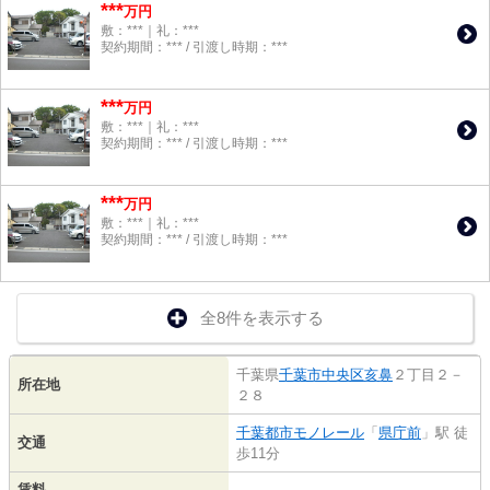
***
万円
敷：***｜礼：***
契約期間：*** / 引渡し時期：***
***
万円
敷：***｜礼：***
契約期間：*** / 引渡し時期：***
***
万円
敷：***｜礼：***
契約期間：*** / 引渡し時期：***
全8件を表示する
千葉県
千葉市中央区
亥鼻
２丁目２－
所在地
２８
千葉都市モノレール
「
県庁前
」駅 徒
交通
歩11分
賃料