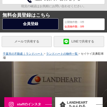
現況の確認はお気軽にお問い合わせください。
無料会員登録はこちら
公開物件数：
0
件
会員登録
会員物件数：
0
件
メールで共有する
LINEで共有する
千葉市の不動産｜ランドハート
>
ランドハートの物件一覧
>
セイケイ亥鼻駐車
場
LANDHEART
staffのインスタ
ちゃんねる