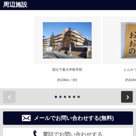
周辺施設
国立千葉大学医学部
とんか
約236m／3分
約424
前
メールでお問い合わせする(無料)
電話でお問い合わせする