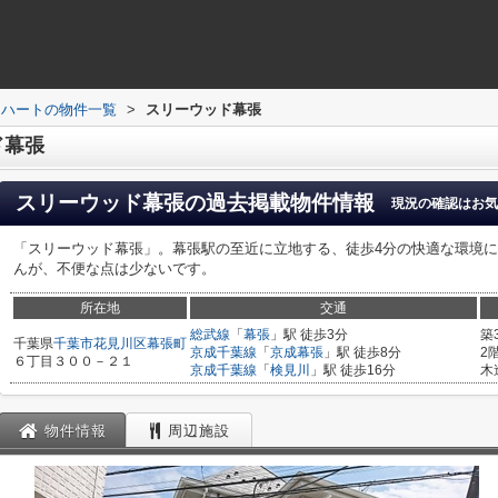
ドハートの物件一覧
>
スリーウッド幕張
ド幕張
スリーウッド幕張
の過去掲載物件情報
現況の確認はお気
「スリーウッド幕張」。幕張駅の至近に立地する、徒歩4分の快適な環境
んが、不便な点は少ないです。
所在地
交通
総武線
「
幕張
」駅 徒歩3分
築
千葉県
千葉市花見川区
幕張町
京成千葉線
「
京成幕張
」駅 徒歩8分
2
６丁目３００－２１
京成千葉線
「
検見川
」駅 徒歩16分
木
物件情報
周辺施設