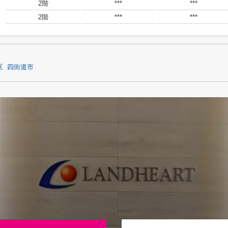
2階
***
***
2階
***
***
区
四街道市