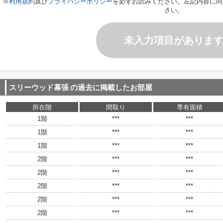
※
利用規約
及び
プライバシーポリシー
を必ずお読みください。左記内容に同
さい。
未入力項目がありま
スリーウッド幕張
の過去に掲載したお部屋
所在階
間取り
専有面積
1階
***
***
1階
***
***
1階
***
***
2階
***
***
2階
***
***
2階
***
***
2階
***
***
2階
***
***