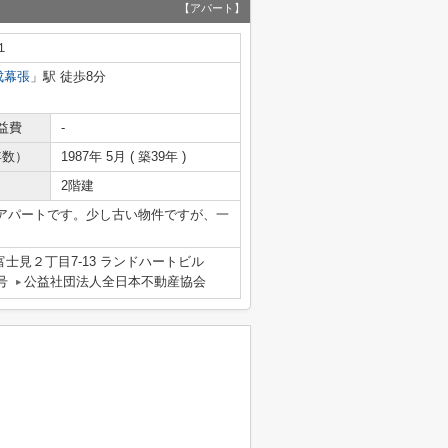
【アパート】
１
成幕張
」駅 徒歩8分
益費
-
年数）
1987年 5月 ( 築39年 )
2階建
アパートです。少し古い物件ですが、一
士見２丁目7-13 ランドハートビル
号
公益社団法人全日本不動産協会