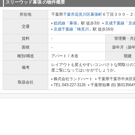
スリーウッド幕張
の物件概要
所在地
千葉県
千葉市花見川区
幕張町
６丁目３００－２
総武線
「
幕張
」駅 徒歩3分
京成千葉線
「
京
交通
京成千葉線
「
検見川
」駅 徒歩16分
賃料
-
管理費・共
面積
-
築年月（築
種別/構造
アパート / 木造
階建
レイアウトも変えやすいコンパクトな間取りの
備考
度ご覧になってはいかがでしょうか。
株式会社ランドハート
千葉県千葉市中央区富
取扱会社
TEL:043-227-3126
千葉県知事 (6) 第013564