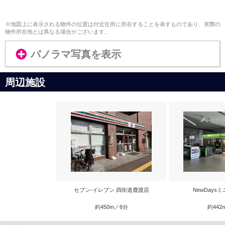
※地図上に表示される物件の位置は付近住所に所在することを表すものであり、実際の
物件所在地とは異なる場合がございます。
パノラマ写真を表示
周辺施設
セブン-イレブン 四街道鹿渡店
NewDays
約450m／6分
約442