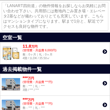
「LANART四街道」の物件情報をお探しならお気軽にお問
い合わせ下さい。共用部には敷地内ごみ置き場・エレベー
タ2基などが備わっておりとても充実しています。こちら
はマンションタイプになります。駅まで1分と、駅近でア
クセスも良好な物件です。
空室一覧
11.8
万
円
(管理費・共益費 6,000円)
敷：0ヶ月｜礼：0ヶ月
4階 / 1LDK / 35.50㎡
過去掲載物件一覧
***
万円
(管理費・共益費 ***円)
敷：***｜礼：***
3階 / *** / ***
***
万円
(管理費・共益費 ***円)
敷：***｜礼：***