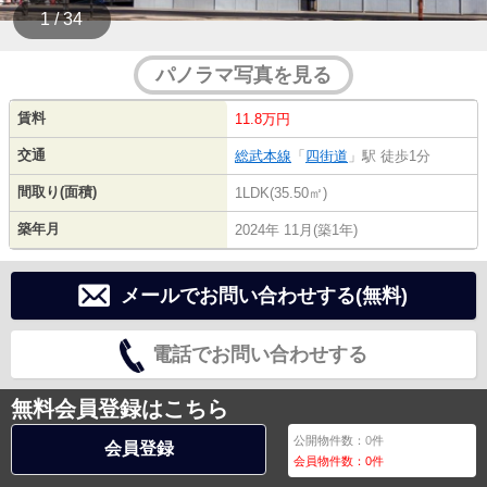
1 / 34
パノラマ写真を見る
賃料
11.8万円
交通
総武本線
「
四街道
」駅 徒歩1分
間取り(面積)
1LDK(35.50㎡)
築年月
2024年 11月(築1年)
メールでお問い合わせする(無料)
電話でお問い合わせする
無料会員登録はこちら
公開物件数：
0
件
会員登録
会員物件数：
0
件