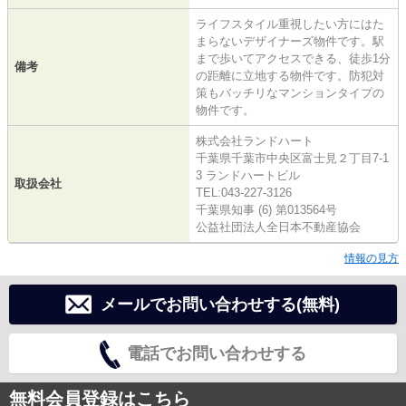
ライフスタイル重視したい方にはた
まらないデザイナーズ物件です。駅
まで歩いてアクセスできる、徒歩1分
備考
の距離に立地する物件です。防犯対
策もバッチリなマンションタイプの
物件です。
株式会社ランドハート
千葉県千葉市中央区富士見２丁目7-1
3 ランドハートビル
取扱会社
TEL:043-227-3126
千葉県知事 (6) 第013564号
公益社団法人全日本不動産協会
情報の見方
メールでお問い合わせする(無料)
電話でお問い合わせする
無料会員登録はこちら