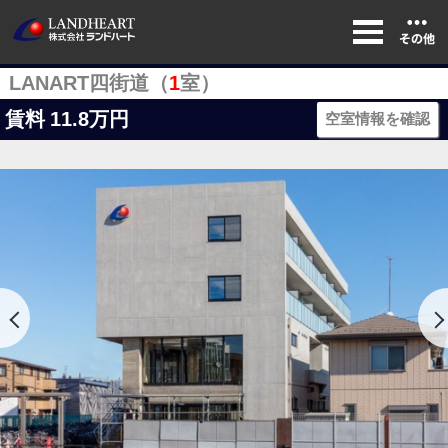
LANART四街道（
1
室）
賃料
11.8万円
空室情報を確認