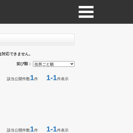
は対応できません。
並び順：
1
1-1
該当公開件数
件
件表示
1
1-1
該当公開件数
件
件表示