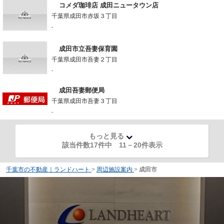
コメダ珈琲店 成田ニュータウン店
千葉県成田市赤坂３丁目
-
成田市立吾妻保育園
千葉県成田市吾妻２丁目
-
成田吾妻郵便局
千葉県成田市吾妻３丁目
-
もっと見る
該当件数17件中
11
－
20
件表示
千葉市の不動産｜ランドハート
>
周辺施設案内
>
成田市