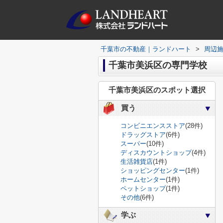
千葉市の不動産｜ランドハート
>
周辺
千葉市美浜区の専門学校
千葉市美浜区のスポット選択
買う
コンビニエンスストア
(28件)
ドラッグストア
(6件)
スーパー
(10件)
ディスカウントショップ
(4件)
生活雑貨店
(1件)
ショッピングセンター
(1件)
ホームセンター
(1件)
ペットショップ
(1件)
その他
(6件)
学ぶ