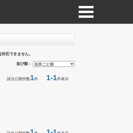
は対応できません。
並び順：
1
1-1
該当公開件数
件
件表示
1
1-1