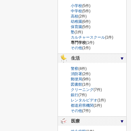
小学校
(5件)
中学校
(5件)
高校
(2件)
幼稚園
(6件)
保育園
(5件)
塾
(1件)
カルチャースクール
(1件)
専門学校
(1件)
その他
(1件)
生活
警察
(4件)
消防署
(2件)
郵便局
(9件)
図書館
(1件)
クリーニング
(7件)
銀行
(7件)
レンタルビデオ
(1件)
都道府県機関
(1件)
その他
(7件)
医療