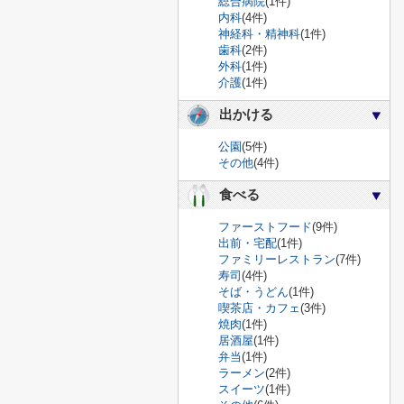
総合病院
(1件)
内科
(4件)
神経科・精神科
(1件)
歯科
(2件)
外科
(1件)
介護
(1件)
出かける
公園
(5件)
その他
(4件)
食べる
ファーストフード
(9件)
出前・宅配
(1件)
ファミリーレストラン
(7件)
寿司
(4件)
そば・うどん
(1件)
喫茶店・カフェ
(3件)
焼肉
(1件)
居酒屋
(1件)
弁当
(1件)
ラーメン
(2件)
スイーツ
(1件)