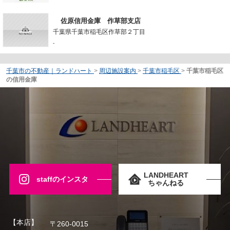
佐原信用金庫 作草部支店
千葉県千葉市稲毛区作草部２丁目
-
千葉市の不動産｜ランドハート
>
周辺施設案内
>
千葉市稲毛区
>
千葉市稲毛区
の信用金庫
LANDHEART
staffのインスタ
ちゃんねる
【本店】
〒260-0015