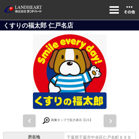
くすりの福太郎 仁戸名店
前
次
画像タップで拡大表示【
1
/1】
所在地
千葉県千葉市中央区仁戸名町６９８