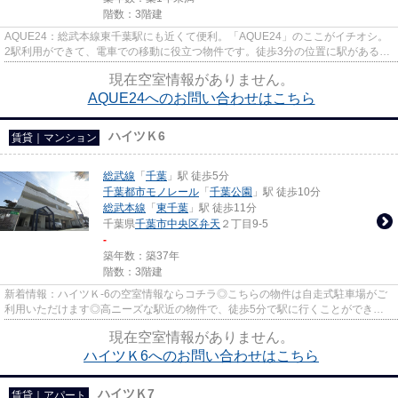
階数：3階建
AQUE24：総武本線東千葉駅にも近くて便利。「AQUE24」のここがイチオシ。
2駅利用ができて、電車での移動に役立つ物件です。徒歩3分の位置に駅がある物
件です。
現在空室情報がありません。
AQUE24へのお問い合わせはこちら
ハイツＫ6
賃貸｜マンション
総武線
「
千葉
」駅 徒歩5分
千葉都市モノレール
「
千葉公園
」駅 徒歩10分
総武本線
「
東千葉
」駅 徒歩11分
千葉県
千葉市中央区
弁天
２丁目9-5
-
築年数：築37年
階数：3階建
新着情報：ハイツＫ-6の空室情報ならコチラ◎こちらの物件は自走式駐車場がご
利用いただけます◎高ニーズな駅近の物件で、徒歩5分で駅に行くことができま
す◎多くの方がこだわる、陽の当...
現在空室情報がありません。
ハイツＫ6へのお問い合わせはこちら
ハイツＫ7
賃貸｜アパート