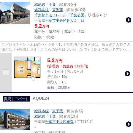
総武線
「
千葉
」駅 徒歩5分
総武本線
「
東千葉
」駅 徒歩10分
千葉都市モノレール
「
千葉公園
」駅 徒歩10分
千葉県
千葉市中央区
弁天
２丁目
5.2
万円
築年数：築29年 ｜募集中：
1室
階数：3階建
こだわりポイント満載のハイツＫ－15！敷地内ごみ置き場は、毎日のごみ捨ての
煩わしさを軽減します！こちらの物件はマンションです！駅まで歩いてアクセス
できる、徒歩5分の距離に立地...
5.2
万
円
(管理費・共益費 3,000円)
敷：1ヶ月｜礼：0ヶ月
所在階：1階
間取り：1K
面積：28.80㎡
AQUE24
賃貸｜アパート
総武本線
「
東千葉
」駅 徒歩3分
総武線
「
千葉
」駅 徒歩13分
千葉県
千葉市中央区
椿森
１丁目12-7
-
築年数：築1年未満