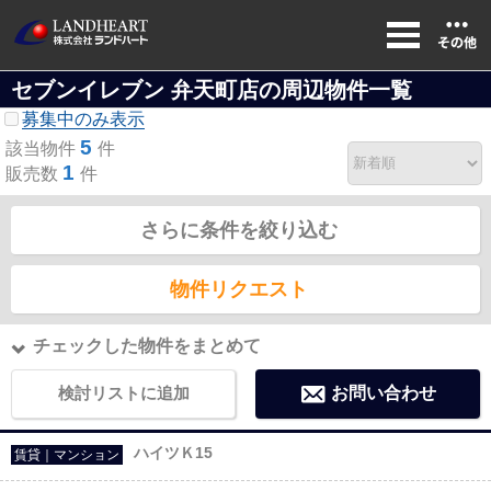
セブンイレブン 弁天町店の周辺物件一覧
募集中のみ表示
5
該当物件
件
1
販売数
件
さらに条件を絞り込む
物件リクエスト
チェックした物件をまとめて
検討リストに追加
お問い合わせ
ハイツＫ15
賃貸｜マンション