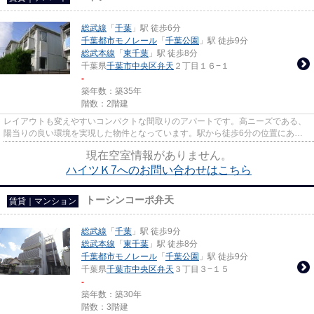
総武線
「
千葉
」駅 徒歩6分
千葉都市モノレール
「
千葉公園
」駅 徒歩9分
総武本線
「
東千葉
」駅 徒歩8分
千葉県
千葉市中央区
弁天
２丁目１６−１
-
築年数：築35年
階数：2階建
レイアウトも変えやすいコンパクトな間取りのアパートです。高ニーズである、
陽当りの良い環境を実現した物件となっています。駅から徒歩6分の位置にある
物件なので、アクセスも良好で...
現在空室情報がありません。
ハイツＫ7へのお問い合わせはこちら
トーシンコーポ弁天
賃貸｜マンション
総武線
「
千葉
」駅 徒歩9分
総武本線
「
東千葉
」駅 徒歩8分
千葉都市モノレール
「
千葉公園
」駅 徒歩9分
千葉県
千葉市中央区
弁天
３丁目３−１５
-
築年数：築30年
階数：3階建