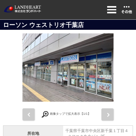
ローソン ウェストリオ千葉店
前
次
画像タップで拡大表示【
1
/1】
千葉県千葉市中央区新千葉１丁目４
所在地