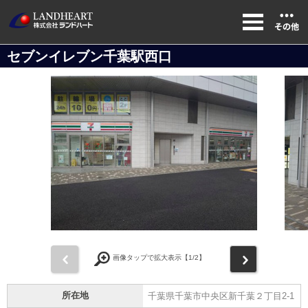
セブンイレブン千葉駅西口
前
次
画像タップで拡大表示【
1
/2】
所在地
千葉県千葉市中央区新千葉２丁目2-1