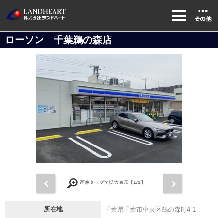
ローソン 千葉鵜の森店
前
次
画像タップで拡大表示【
1
/1】
所在地
千葉県千葉市中央区鵜の森町4-1