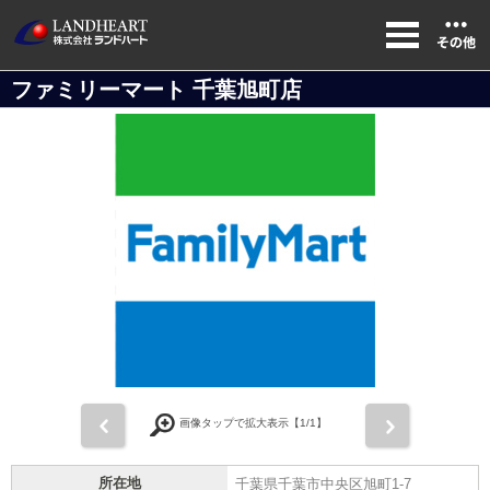
ファミリーマート 千葉旭町店
前
次
画像タップで拡大表示【
1
/1】
所在地
千葉県千葉市中央区旭町1-7