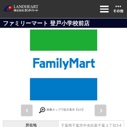
ファミリーマート 登戸小学校前店
前
次
画像タップで拡大表示【
1
/1】
所在地
千葉県千葉市中央区新千葉３丁目3-4