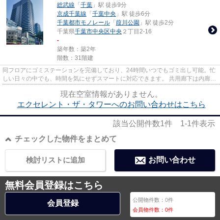
総武線
「
千葉
」駅 徒歩9分
京成千葉線
「
千葉中央
」駅 徒歩6分
千葉都市モノレール
「
葭川公園
」駅 徒歩2分
千葉県
千葉市中央区
中央
２丁目2-16
-
築年数：築2年
階数：31階建
同フロアにゴミステーションを完備しており、24時間いつでもゴミ出し可能。忙
しい日々の中でも、時間を気にせずスマートに対応できます。 共用廊下は内廊下
仕様＋エアコン完備で、外気...
現在空室情報がありません。
エクセレント・ザ・タワーへのお問い合わせはこちら
該当公開件数
1
件
1-1
件表示
チェックした物件をまとめて
検討リストに追加
お問い合わせ
無料会員登録はこちら
公開物件数：
0
件
会員登録
会員物件数：
0
件