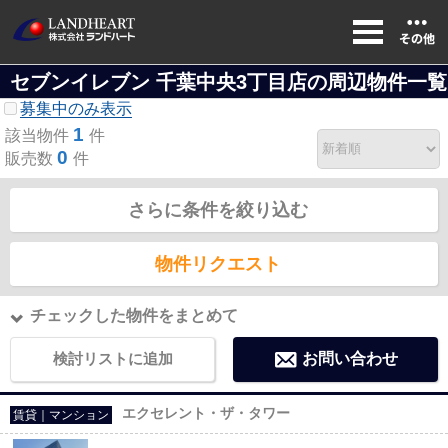
セブンイレブン 千葉中央3丁目店の周辺物件一覧
募集中のみ表示
1
該当物件
件
0
販売数
件
さらに条件を絞り込む
物件リクエスト
チェックした物件をまとめて
検討リストに追加
お問い合わせ
エクセレント・ザ・タワー
賃貸｜マンション