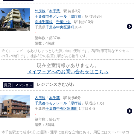
外房線
「
本千葉
」駅 徒歩3分
千葉都市モノレール
「
県庁前
」駅 徒歩8分
京成千葉線
「
千葉中央
」駅 徒歩13分
千葉県
千葉市中央区
港町
10-4
-
築年数：築37年
階数：4階建
近くにコンビニもありちょっとした買い物に便利です。2駅利用可能なアクセス
の良い物件です。徒歩3分の位置に駅がある物件です。
現在空室情報がありません。
メイフェアへのお問い合わせはこちら
レジデンスさむがわ
賃貸｜マンション
内房線
「
本千葉
」駅 徒歩6分
千葉都市モノレール
「
県庁前
」駅 徒歩13分
千葉県
千葉市中央区
寒川町
１丁目６-8
-
築年数：築17年
階数：3階建
本千葉駅まで徒歩6分と通勤・通学に便利な立地にあり、周辺にはスーパーやコ