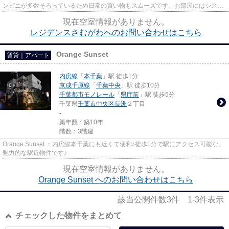
ンビニが多数そろっているため日常の買い物もスムーズです。お部屋にはシステ
ムキッチン（2口コンロ）を備...
現在空室情報がありません。
レジデンスさむがわへのお問い合わせはこちら
Orange Sunset
賃貸｜アパート
内房線
「
本千葉
」駅 徒歩1分
京成千原線
「
千葉中央
」駅 徒歩10分
千葉都市モノレール
「
県庁前
」駅 徒歩5分
千葉県
千葉市中央区
長洲
２丁目
-
築年数：築10年
階数：3階建
Orange Sunset ：内房線本千葉にも近くて便利♪徒歩1分で駅にアクセス可能な、
魅力的な駅近物件です♪
現在空室情報がありません。
Orange Sunset へのお問い合わせはこちら
該当公開件数
3
件
1-3
件表示
チェックした物件をまとめて