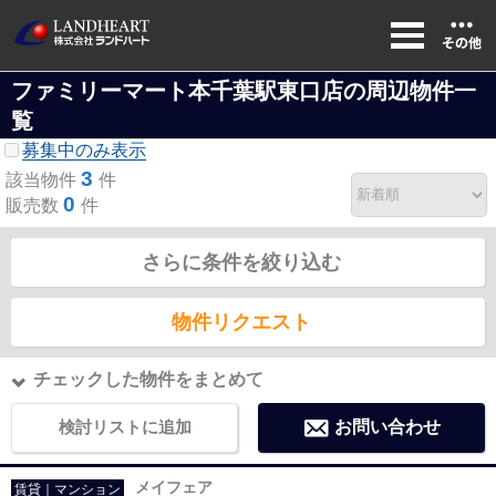
ファミリーマート本千葉駅東口店の周辺物件一
覧
募集中のみ表示
3
該当物件
件
0
販売数
件
さらに条件を絞り込む
物件リクエスト
チェックした物件をまとめて
検討リストに追加
お問い合わせ
メイフェア
賃貸｜マンション