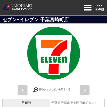
セブン−イレブン 千葉宮崎町店
前
次
画像タップで拡大表示【
1
/1】
所在地
千葉県千葉市中央区宮崎町５３０