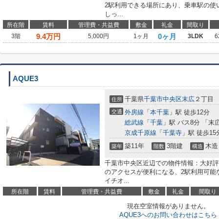
2駅利用できる場所にあり、乗車駅の使
しっ...
所在階
賃料
管理費・共益費
敷金
礼金
間取り
9.4
万円
0ヶ月
3階
5,000円
1ヶ月
3LDK
6
AQUE3
千葉県
千葉市中央区
末広
２丁目
住所
交通
外房線
「
本千葉
」駅 徒歩12分
総武線
「
千葉
」駅 バス8分 「末
京成千原線
「
千葉寺
」駅 徒歩15
築11年
3階建
木造
築年
階数
構造
千葉市中央区近辺での物件情報：大好評
のアクセスが便利になる、2駅利用可能
イチオ...
所在階
賃料
管理費・共益費
敷金
礼金
間取り
現在空室情報がありません。
AQUE3へのお問い合わせはこちら