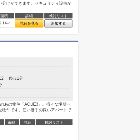
い分けができます。セキュリティ設備が
面積
詳細
検討リスト
2.14㎡
詳細を見る
追加する
広2」 停歩1分
分
のあの物件「AQUE3」。様々な場所へ
な物件です。使い勝手の良いアパートで
面積
詳細
検討リスト