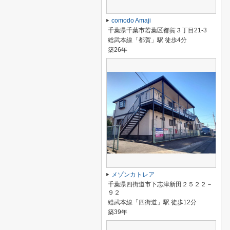
comodo Amaji
千葉県千葉市若葉区都賀３丁目21-3
総武本線「都賀」駅 徒歩4分
築26年
メゾンカトレア
千葉県四街道市下志津新田２５２２－
９２
総武本線「四街道」駅 徒歩12分
築39年