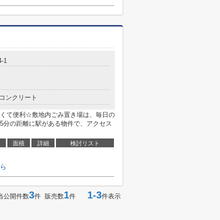
-1
コンクリート
くて便利☆敷地内ごみ置き場は、毎日の
5分の距離に駅がある物件で、アクセス
面積
詳細
検討リスト
ら
3
1
1-3
当公開件数
件 販売数
件
件表示