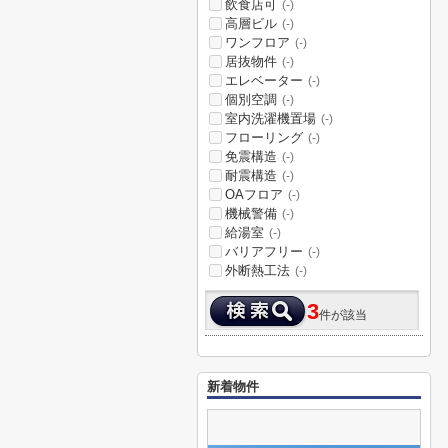
飲食店可
(-)
高層ビル
(-)
ワンフロア
(-)
居抜物件
(-)
エレベーター
(-)
個別空調
(-)
室内洗濯機置場
(-)
フローリング
(-)
免震構造
(-)
耐震構造
(-)
OAフロア
(-)
機械警備
(-)
給湯室
(-)
バリアフリー
(-)
外断熱工法
(-)
3
件が該当
新着物件