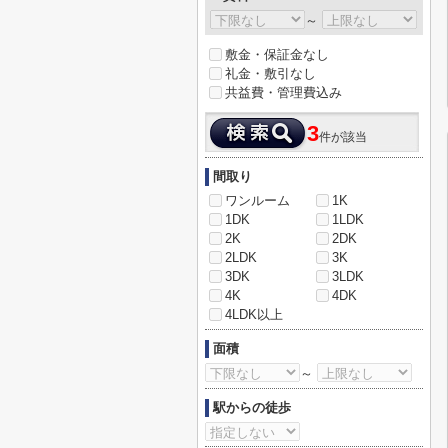
～
敷金・保証金なし
礼金・敷引なし
共益費・管理費込み
3
件が該当
間取り
ワンルーム
1K
1DK
1LDK
2K
2DK
2LDK
3K
3DK
3LDK
4K
4DK
4LDK以上
面積
～
駅からの徒歩