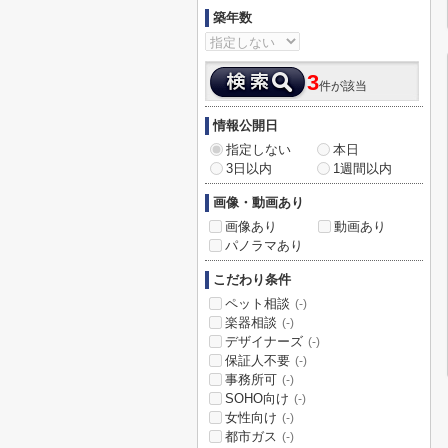
築年数
3
件が該当
情報公開日
指定しない
本日
3日以内
1週間以内
画像・動画あり
画像あり
動画あり
パノラマあり
こだわり条件
ペット相談
(-)
楽器相談
(-)
デザイナーズ
(-)
保証人不要
(-)
事務所可
(-)
SOHO向け
(-)
女性向け
(-)
都市ガス
(-)