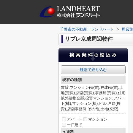
千葉市の不動産｜ランドハート
>
周辺
リブレ京成周辺物件
種別で絞り込む
現在の種別
賃貸,マンション(売買),戸建(売買),土
地(売買),店舗(売買),事務所(売買),住宅
以外建物全部,投資マンション,アパー
ト(棟),マンション(棟),ビル,戸建(投
資),店舗事務所,その他,土地(投資)
アパート
マンション
一戸建て
▼賃料