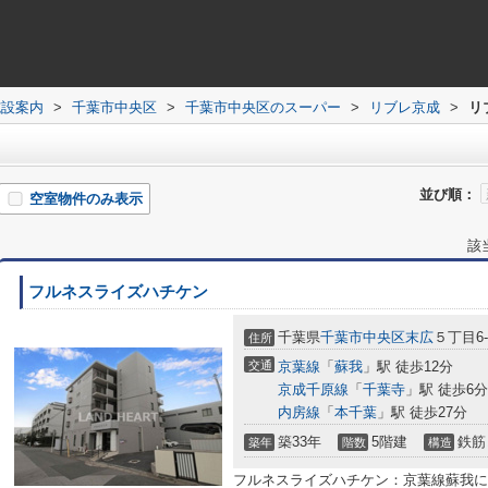
施設案内
>
千葉市中央区
>
千葉市中央区のスーパー
>
リブレ京成
>
リ
並び順：
空室物件のみ表示
該
フルネスライズハチケン
千葉県
千葉市中央区
末広
５丁目6-
住所
交通
京葉線
「
蘇我
」駅 徒歩12分
京成千原線
「
千葉寺
」駅 徒歩6分
内房線
「
本千葉
」駅 徒歩27分
築33年
5階建
鉄筋
築年
階数
構造
フルネスライズハチケン：京葉線蘇我に