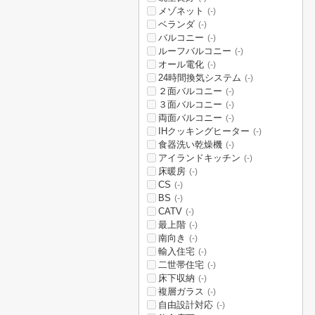
メゾネット
(-)
ベランダ
(-)
バルコニー
(-)
ルーフバルコニー
(-)
オール電化
(-)
24時間換気システム
(-)
２面バルコニー
(-)
３面バルコニー
(-)
両面バルコニー
(-)
IHクッキングヒーター
(-)
食器洗い乾燥機
(-)
アイランドキッチン
(-)
床暖房
(-)
CS
(-)
BS
(-)
CATV
(-)
最上階
(-)
南向き
(-)
輸入住宅
(-)
二世帯住宅
(-)
床下収納
(-)
複層ガラス
(-)
自由設計対応
(-)