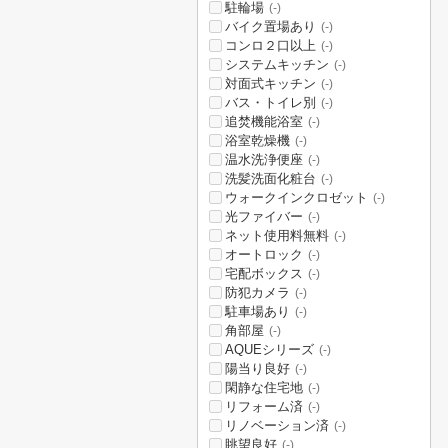
駐輪場
(-)
バイク置場あり
(-)
コンロ２口以上
(-)
システムキッチン
(-)
対面式キッチン
(-)
バス・トイレ別
(-)
追焚機能浴室
(-)
浴室乾燥機
(-)
温水洗浄便座
(-)
洗髪洗面化粧台
(-)
ウォークインクロゼット
(-)
光ファイバー
(-)
ネット使用料無料
(-)
オートロック
(-)
宅配ボックス
(-)
防犯カメラ
(-)
駐車場あり
(-)
角部屋
(-)
AQUEシリーズ
(-)
陽当り良好
(-)
閑静な住宅地
(-)
リフォーム済
(-)
リノベーション済
(-)
眺望良好
(-)