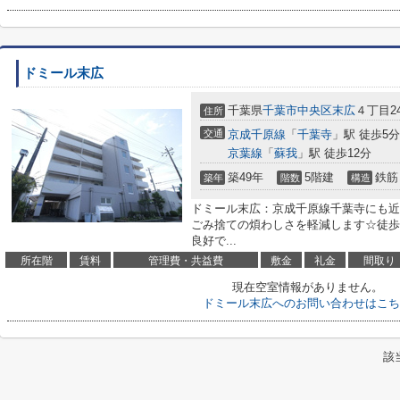
ドミール末広
千葉県
千葉市中央区
末広
４丁目24
住所
交通
京成千原線
「
千葉寺
」駅 徒歩5分
京葉線
「
蘇我
」駅 徒歩12分
築49年
5階建
鉄筋
築年
階数
構造
ドミール末広：京成千原線千葉寺にも近
ごみ捨ての煩わしさを軽減します☆徒歩
良好で...
所在階
賃料
管理費・共益費
敷金
礼金
間取り
現在空室情報がありません。
ドミール末広へのお問い合わせはこち
該