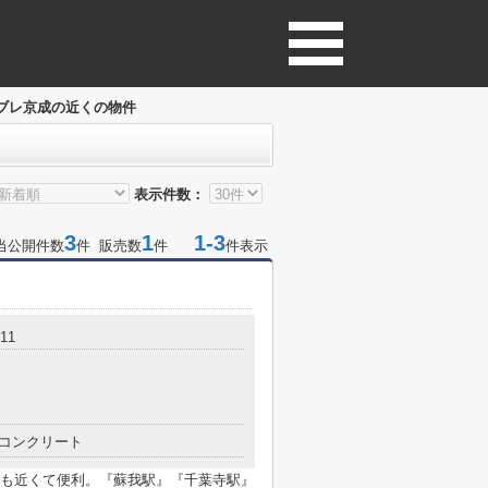
ブレ京成の近くの物件
表示件数：
3
1
1-3
当公開件数
件 販売数
件
件表示
11
コンクリート
も近くて便利。『蘇我駅』『千葉寺駅』