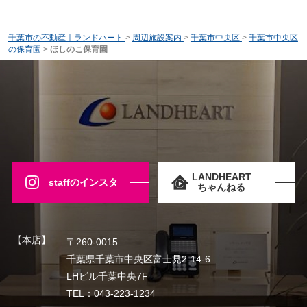
千葉市の不動産｜ランドハート
>
周辺施設案内
>
千葉市中央区
>
千葉市中央区
の保育園
>
ほしのこ保育園
LANDHEART
staffのインスタ
ちゃんねる
【本店】
〒260-0015
千葉県千葉市中央区富士見2-14-6
LHビル千葉中央7F
TEL：043-223-1234